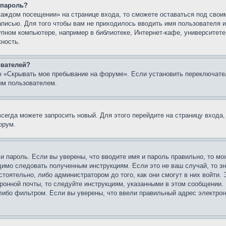
 пароль?
каждом посещении» на странице входа, то сможете оставаться под свои
записью. Для того чтобы вам не приходилось вводить имя пользователя
упном компьютере, например в библиотеке, Интернет-кафе, университете
жность.
ователей?
ю «Скрывать мое пребывание на форуме». Если установить переключате
ым пользователем.
всегда можете запросить новый. Для этого перейдите на страницу входа
орум.
 и пароль. Если вы уверены, что вводите имя и пароль правильно, то м
одимо следовать полученным инструкциям. Если это не ваш случай, то зн
тоятельно, либо администратором до того, как они смогут в них войти.
ронной почты, то следуйте инструкциям, указанными в этом сообщении.
либо фильтром. Если вы уверены, что ввели правильный адрес электронн