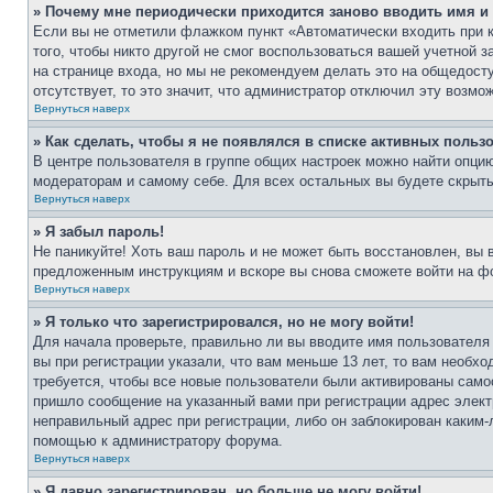
» Почему мне периодически приходится заново вводить имя и
Если вы не отметили флажком пункт «Автоматически входить при 
того, чтобы никто другой не смог воспользоваться вашей учетной 
на странице входа, но мы не рекомендуем делать это на общедост
отсутствует, то это значит, что администратор отключил эту возмо
Вернуться наверх
» Как сделать, чтобы я не появлялся в списке активных польз
В центре пользователя в группе общих настроек можно найти опци
модераторам и самому себе. Для всех остальных вы будете скрыт
Вернуться наверх
» Я забыл пароль!
Не паникуйте! Хоть ваш пароль и не может быть восстановлен, вы 
предложенным инструкциям и вскоре вы снова сможете войти на ф
Вернуться наверх
» Я только что зарегистрировался, но не могу войти!
Для начала проверьте, правильно ли вы вводите имя пользователя
вы при регистрации указали, что вам меньше 13 лет, то вам необх
требуется, чтобы все новые пользователи были активированы самос
пришло сообщение на указанный вами при регистрации адрес элект
неправильный адрес при регистрации, либо он заблокирован каким-
помощью к администратору форума.
Вернуться наверх
» Я давно зарегистрирован, но больше не могу войти!