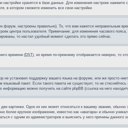
и настройки хранятся в базе данных. Для изменения настроек нажмите 
ля, в котором сможете изменить все свои настройки.
н форум, настроены правильно). То, что вам кажется неправильным вр
троек центра пользователя. Примечание: для изменения часового пояса,
ированы, то настал удобный момент сделать это прямо сейчас.
него времени (
DST
), но время по-прежнему отображается неверно, то эт
ор не установил поддержку вашего языка на форуме, или же просто ник
м языковый пакет. Если такого пакета не существует, то не стесняйтесь
ю информацию можно получить на сайте phpBB (ссылка на него находитс
две картинки. Одно из них может относиться к вашему званию, обычно э
но более крупное изображение, известно как «аватара» и обычно уника
аться с одним из администраторов и выяснить у него причины данного з