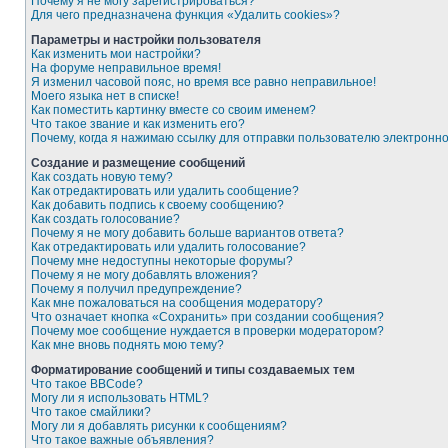
Почему я не могу зарегистрироваться?
Для чего предназначена функция «Удалить cookies»?
Параметры и настройки пользователя
Как изменить мои настройки?
На форуме неправильное время!
Я изменил часовой пояс, но время все равно неправильное!
Моего языка нет в списке!
Как поместить картинку вместе со своим именем?
Что такое звание и как изменить его?
Почему, когда я нажимаю ссылку для отправки пользователю электронн
Создание и размещение сообщений
Как создать новую тему?
Как отредактировать или удалить сообщение?
Как добавить подпись к своему сообщению?
Как создать голосование?
Почему я не могу добавить больше вариантов ответа?
Как отредактировать или удалить голосование?
Почему мне недоступны некоторые форумы?
Почему я не могу добавлять вложения?
Почему я получил предупреждение?
Как мне пожаловаться на сообщения модератору?
Что означает кнопка «Сохранить» при создании сообщения?
Почему мое сообщение нуждается в проверки модератором?
Как мне вновь поднять мою тему?
Форматирование сообщений и типы создаваемых тем
Что такое BBCode?
Могу ли я использовать HTML?
Что такое смайлики?
Могу ли я добавлять рисунки к сообщениям?
Что такое важные объявления?