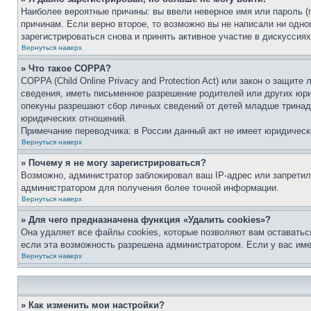
Наиболее вероятные причины: вы ввели неверное имя или пароль (
причинам. Если верно второе, то возможно вы не написали ни одн
зарегистрироваться снова и принять активное участие в дискуссиях
Вернуться наверх
» Что такое COPPA?
COPPA (Child Online Privacy and Protection Act) или закон о защи
сведения, иметь письменное разрешение родителей или других юри
опекуны разрешают сбор личных сведений от детей младше тринадц
юридических отношений.
Примечание переводчика: в России данный акт не имеет юридическ
Вернуться наверх
» Почему я не могу зарегистрироваться?
Возможно, администратор заблокировал ваш IP-адрес или запретил
администратором для получения более точной информации.
Вернуться наверх
» Для чего предназначена функция «Удалить cookies»?
Она удаляет все файлы cookies, которые позволяют вам оставатьс
если эта возможность разрешена администратором. Если у вас им
Вернуться наверх
» Как изменить мои настройки?