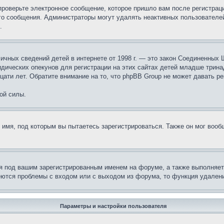
проверьте электронное сообщение, которое пришло вам после регистрац
ого сообщения. Администраторы могут удалять неактивных пользователе
.
те личных сведений детей в интернете от 1998 г. — это закон Соединенн
дических опекунов для регистрации на этих сайтах детей младше тринад
ати лет. Обратите внимание на то, что phpBB Group не может давать р
ой силы.
 имя, под которым вы пытаетесь зарегистрироваться. Также он мог воо
я под вашим зарегистрированным именем на форуме, а также выполняет 
еются проблемы с входом или с выходом из форума, то функция удалени
Параметры и настройки пользователя