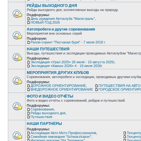
РЕЙДЫ ВЫХОДНОГО ДНЯ
Рейды выходного дня, коллективные выезды на природу.
Подфорумы:
День рождения Автоклуба "Магистраль"
,
НОВЫЙ ГОД 2026
Автопробеги и другие соревнования
Мероприятия вне основных серий
Подфорум:
Ралли-спринт "Песчаная буря" - 7 июля 2018 г.
НАШИ ПУТЕШЕСТВИЯ
Выезды, путешествия и экспедиции проводимые Автоклубом "Магистр
Подфорумы:
Экспедиция «Урал 2025» 26 июля - 10 августа 2025г
,
Экспедиция «Кавказ 2026» 4 - 19 июля 2026г
МЕРОПРИЯТИЯ ДРУГИХ КЛУБОВ
Соревнования, автопробеги и экспедиции, проводимые другими клуб
Подфорумы:
ДОРОЖНОЕ ОРИЕНТИРОВАНИЕ
,
ПУТЕШЕСТВИЯ НА АВТ
ВНЕДОРОЖНОЕ ОРИЕНТИРОВАНИЕ
ГОРОДСКОЕ ОРИЕНТИР
ФОТО И ВИДЕО ОТЧЁТЫ
Фото и видео отчёты с соревнований, рейдов и путешествий.
Подфорумы:
Соревнования
,
Рейды выходного дня
,
Путешествия
НАШИ ПАРТНЁРЫ
Подфорумы:
Ассоциация Авто Мото Профессионалов
,
Техцентр
Семейная пивоварня "Schwarzkaiser"
,
Техцент
Интернет магазин "На Тропинках"
,
Техцентр