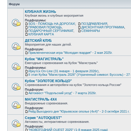
Форум
КЛУБНАЯ ЖИЗНЬ
Клубная жизнь и клубные мероприятия
Подфорумы:
SOS - ПОМОЩЬ НА ДОРОГАХ!
,
ПОЗДРАВЛЕНИЯ
,
ПРАВОВАЯ ПОМОЩЬ
,
ДИСКОНТНАЯ ПРОГРАММА
,
ПОДАРОЧНЫЙ СЕРТИФИКАТ
,
СЕМИНАРЫ
КЛУБНАЯ КАРТА
ДЕТСКИЙ КЛУБ
Мероприятия для наших детей.
Подфорум:
Приключенческая игра "Молодая гвардия" - 2 мая 2025г.
Кубок "МАГИСТРАЛЬ"
Ежегодные соревнования на Кубок "Магистраль"
Подфорумы:
Иркутск On-Line (31 января - 1 февраля 2026г)
,
II этап Кубка "Магистраль 2026" (Утраченный символ: Буссоль) - 27 
Кубок "ЗОЛОТОЕ КОЛЬЦО"
Соревнования и автопробеги на кубок "Золотого кольца России"
Подфорум:
Автоквест "Подольский уезд" - 7 марта 2026г.
МАГИСТРАЛЬ 4Х4
Внедорожные соревнования.
Подфорум:
Рейд Выходного дня "Юрьевское ополье (4х4)" - 2-3 октября 2021 г.
Серия "AUTOQUEST"
Автоквесты, интерактивные соревнования.
Подфорум:
"НОВОГОДНИЙ QUEST 2025" (1-8 января 2025 года)