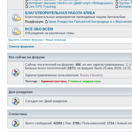
Интернет-магазин «4х4ru.ru» (Джип-клуб «Лебедушка»)
,
Группа "
Live GPS Tracking
Интерне
БЛАГОТВОРИТЕЛЬНАЯ РАБОТА КЛУБА
Благотворительные мероприятия проводимые нашим Автоклубом.
Подфорум:
Храм Рождества Пресвятой Богородицы в с.Верховлян
ВСЁ ОБО ВСЁМ
Обсуждение на различные темы
Удалить cookies форума
|
Наша команда
Список форумов
Кто сейчас на форуме
Сейчас посетителей на форуме:
406
, из них зарегистрированных: 1, 
Больше всего посетителей (
1871
) на форуме было 25 июн 2026, 12:31
Зарегистрированные пользователи:
Baidu [Spider]
Легенда ::
Администраторы
,
Главные модераторы
Дни рождения
Сегодня нет Дней рождения.
Статистика
Всего сообщений:
42293
| Тем:
3795
| Пользователей:
1714
| Новый по