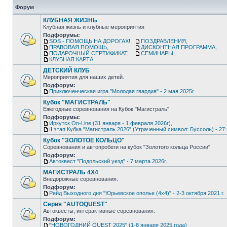
Форум
КЛУБНАЯ ЖИЗНЬ
Клубная жизнь и клубные мероприятия
Подфорумы:
SOS - ПОМОЩЬ НА ДОРОГАХ!
,
ПОЗДРАВЛЕНИЯ
,
ПРАВОВАЯ ПОМОЩЬ
,
ДИСКОНТНАЯ ПРОГРАММА
,
ПОДАРОЧНЫЙ СЕРТИФИКАТ
,
СЕМИНАРЫ
КЛУБНАЯ КАРТА
ДЕТСКИЙ КЛУБ
Мероприятия для наших детей.
Подфорум:
Приключенческая игра "Молодая гвардия" - 2 мая 2025г.
Кубок "МАГИСТРАЛЬ"
Ежегодные соревнования на Кубок "Магистраль"
Подфорумы:
Иркутск On-Line (31 января - 1 февраля 2026г)
,
II этап Кубка "Магистраль 2026" (Утраченный символ: Буссоль) - 27 
Кубок "ЗОЛОТОЕ КОЛЬЦО"
Соревнования и автопробеги на кубок "Золотого кольца России"
Подфорум:
Автоквест "Подольский уезд" - 7 марта 2026г.
МАГИСТРАЛЬ 4Х4
Внедорожные соревнования.
Подфорум:
Рейд Выходного дня "Юрьевское ополье (4х4)" - 2-3 октября 2021 г.
Серия "AUTOQUEST"
Автоквесты, интерактивные соревнования.
Подфорум:
"НОВОГОДНИЙ QUEST 2025" (1-8 января 2025 года)