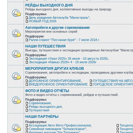
РЕЙДЫ ВЫХОДНОГО ДНЯ
Рейды выходного дня, коллективные выезды на природу.
Подфорумы:
День рождения Автоклуба "Магистраль"
,
НОВЫЙ ГОД 2026
Автопробеги и другие соревнования
Мероприятия вне основных серий
Подфорум:
Ралли-спринт "Песчаная буря" - 7 июля 2018 г.
НАШИ ПУТЕШЕСТВИЯ
Выезды, путешествия и экспедиции проводимые Автоклубом "Магистр
Подфорумы:
Экспедиция «Урал 2025» 26 июля - 10 августа 2025г
,
Экспедиция «Кавказ 2026» 4 - 19 июля 2026г
МЕРОПРИЯТИЯ ДРУГИХ КЛУБОВ
Соревнования, автопробеги и экспедиции, проводимые другими клуб
Подфорумы:
ДОРОЖНОЕ ОРИЕНТИРОВАНИЕ
,
ПУТЕШЕСТВИЯ НА АВТ
ВНЕДОРОЖНОЕ ОРИЕНТИРОВАНИЕ
ГОРОДСКОЕ ОРИЕНТИР
ФОТО И ВИДЕО ОТЧЁТЫ
Фото и видео отчёты с соревнований, рейдов и путешествий.
Подфорумы:
Соревнования
,
Рейды выходного дня
,
Путешествия
НАШИ ПАРТНЁРЫ
Подфорумы:
Ассоциация Авто Мото Профессионалов
,
Техцентр
Семейная пивоварня "Schwarzkaiser"
,
Техцент
Интернет магазин "На Тропинках"
,
Техцентр