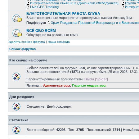
Интернет-магазин «4х4ru.ru» (Джип-клуб «Лебедушка»)
,
Группа "
Live GPS Tracking
Интерне
БЛАГОТВОРИТЕЛЬНАЯ РАБОТА КЛУБА
Благотворительные мероприятия проводимые нашим Автоклубом.
Подфорум:
Храм Рождества Пресвятой Богородицы в с.Верховлян
ВСЁ ОБО ВСЁМ
Обсуждение на различные темы
Удалить cookies форума
|
Наша команда
Список форумов
Кто сейчас на форуме
Сейчас посетителей на форуме:
250
, из них зарегистрированных: 1, 
Больше всего посетителей (
1871
) на форуме было 25 июн 2026, 12:31
Зарегистрированные пользователи:
Baidu [Spider]
Легенда ::
Администраторы
,
Главные модераторы
Дни рождения
Сегодня нет Дней рождения.
Статистика
Всего сообщений:
42293
| Тем:
3795
| Пользователей:
1714
| Новый по