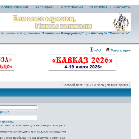
|
СОРЕВНОВАНИЯ
|
КАЛЕНДАРЬ
|
ФОТОГРАФИИ
|
ПАРТНЁРЫ
|
КОНТАКТЫ
Специальное предложение
"Пивоварни Шварцкайзер"
для
Автоклуба "Магистраль"
!
FAQ
Фотогалерея
Часовой пояс: UTC + 3 часа [ Летнее время ]
трация
и пароль?
но выслать письмо для активации аккаунта
оматически входить при каждом посещении
ыть мое пребывание на форуме в этот раз