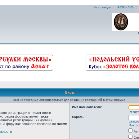
На главную
|
АВТОКЛУБ
Вход
Вам необходимо авторизоваться для создания сообщений в этом форуме.
Имя пользователя:
Регис
цесс регистрации отнимет всего
нистрация форума может также
Пароль:
началом регистрации, Вы должны
Забыл
е на форумах означает согласие со
всеми
Повтор
льности
Авт
Скр