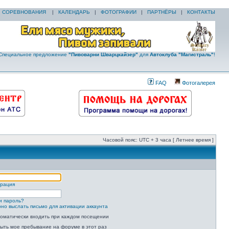
|
СОРЕВНОВАНИЯ
|
КАЛЕНДАРЬ
|
ФОТОГРАФИИ
|
ПАРТНЁРЫ
|
КОНТАКТЫ
Специальное предложение
"Пивоварни Шварцкайзер"
для
Автоклуба "Магистраль"
!
FAQ
Фотогалерея
Часовой пояс: UTC + 3 часа [ Летнее время ]
трация
и пароль?
но выслать письмо для активации аккаунта
оматически входить при каждом посещении
ыть мое пребывание на форуме в этот раз