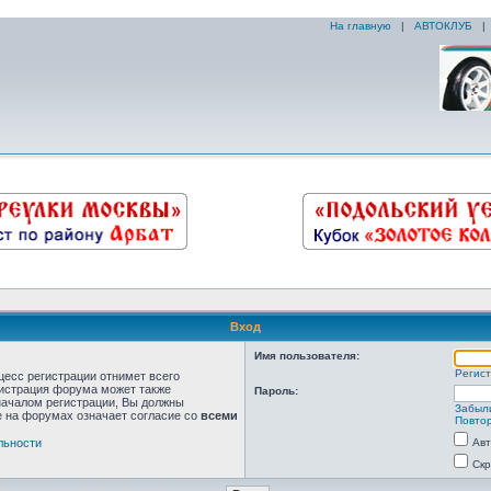
На главную
|
АВТОКЛУБ
Вход
Имя пользователя:
Регис
цесс регистрации отнимет всего
нистрация форума может также
Пароль:
началом регистрации, Вы должны
Забыл
е на форумах означает согласие со
всеми
Повтор
льности
Авт
Скр