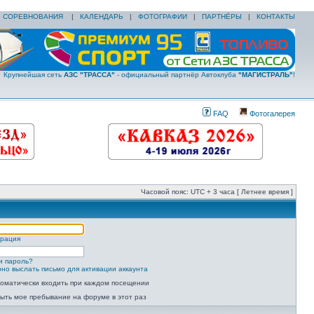
|
СОРЕВНОВАНИЯ
|
КАЛЕНДАРЬ
|
ФОТОГРАФИИ
|
ПАРТНЁРЫ
|
КОНТАКТЫ
Крупнейшая сеть
АЗС "ТРАССА"
- официальный партнёр Автоклуба
"МАГИСТРАЛЬ"
!
FAQ
Фотогалерея
Часовой пояс: UTC + 3 часа [ Летнее время ]
трация
и пароль?
но выслать письмо для активации аккаунта
оматически входить при каждом посещении
ыть мое пребывание на форуме в этот раз