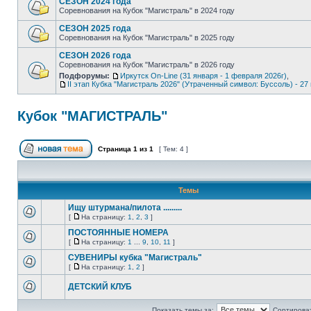
СЕЗОН 2024 года
Соревнования на Кубок "Магистраль" в 2024 году
СЕЗОН 2025 года
Соревнования на Кубок "Магистраль" в 2025 году
СЕЗОН 2026 года
Соревнования на Кубок "Магистраль" в 2026 году
Подфорумы:
Иркутск On-Line (31 января - 1 февраля 2026г)
,
II этап Кубка "Магистраль 2026" (Утраченный символ: Буссоль) - 27 
Кубок "МАГИСТРАЛЬ"
Страница
1
из
1
[ Тем: 4 ]
Темы
Ищу штурмана/пилота .........
[
На страницу:
1
,
2
,
3
]
ПОСТОЯННЫЕ НОМЕРА
[
На страницу:
1
...
9
,
10
,
11
]
СУВЕНИРЫ кубка "Магистраль"
[
На страницу:
1
,
2
]
ДЕТСКИЙ КЛУБ
Показать темы за:
Сортироват