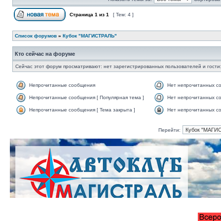
Страница
1
из
1
[ Тем: 4 ]
Список форумов
»
Кубок "МАГИСТРАЛЬ"
Кто сейчас на форуме
Сейчас этот форум просматривают: нет зарегистрированных пользователей и гости:
Непрочитанные сообщения
Нет непрочитанных с
Непрочитанные сообщения [ Популярная тема ]
Нет непрочитанных со
Непрочитанные сообщения [ Тема закрыта ]
Нет непрочитанных со
Перейти: