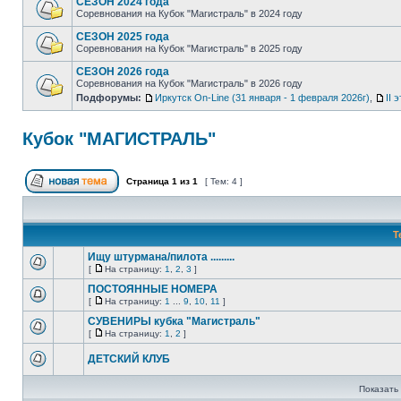
СЕЗОН 2024 года
Соревнования на Кубок "Магистраль" в 2024 году
СЕЗОН 2025 года
Соревнования на Кубок "Магистраль" в 2025 году
СЕЗОН 2026 года
Соревнования на Кубок "Магистраль" в 2026 году
Подфорумы:
Иркутск On-Line (31 января - 1 февраля 2026г)
,
II 
Кубок "МАГИСТРАЛЬ"
Страница
1
из
1
[ Тем: 4 ]
Т
Ищу штурмана/пилота .........
[
На страницу:
1
,
2
,
3
]
ПОСТОЯННЫЕ НОМЕРА
[
На страницу:
1
...
9
,
10
,
11
]
СУВЕНИРЫ кубка "Магистраль"
[
На страницу:
1
,
2
]
ДЕТСКИЙ КЛУБ
Показать 