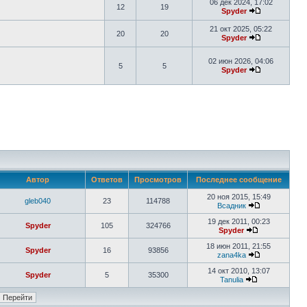
06 дек 2024, 17:02
12
19
Spyder
21 окт 2025, 05:22
20
20
Spyder
02 июн 2026, 04:06
5
5
Spyder
Автор
Ответов
Просмотров
Последнее сообщение
20 ноя 2015, 15:49
gleb040
23
114788
Всадник
19 дек 2011, 00:23
Spyder
105
324766
Spyder
18 июн 2011, 21:55
Spyder
16
93856
zana4ka
14 окт 2010, 13:07
Spyder
5
35300
Tanulia