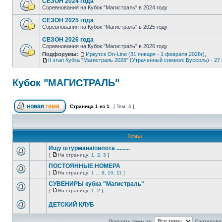
СЕЗОН 2024 года
Соревнования на Кубок "Магистраль" в 2024 году
СЕЗОН 2025 года
Соревнования на Кубок "Магистраль" в 2025 году
СЕЗОН 2026 года
Соревнования на Кубок "Магистраль" в 2026 году
Подфорумы:
Иркутск On-Line (31 января - 1 февраля 2026г)
,
II этап Кубка "Магистраль 2026" (Утраченный символ: Буссоль) - 27 
Кубок "МАГИСТРАЛЬ"
Страница
1
из
1
[ Тем: 4 ]
Темы
Ищу штурмана/пилота .........
[
На страницу:
1
,
2
,
3
]
ПОСТОЯННЫЕ НОМЕРА
[
На страницу:
1
...
9
,
10
,
11
]
СУВЕНИРЫ кубка "Магистраль"
[
На страницу:
1
,
2
]
ДЕТСКИЙ КЛУБ
Показать темы за:
Сортироват