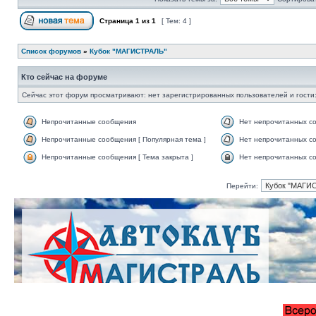
Страница
1
из
1
[ Тем: 4 ]
Список форумов
»
Кубок "МАГИСТРАЛЬ"
Кто сейчас на форуме
Сейчас этот форум просматривают: нет зарегистрированных пользователей и гости:
Непрочитанные сообщения
Нет непрочитанных с
Непрочитанные сообщения [ Популярная тема ]
Нет непрочитанных со
Непрочитанные сообщения [ Тема закрыта ]
Нет непрочитанных со
Перейти: