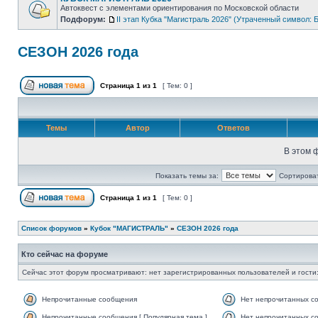
Автоквест с элементами ориентирования по Московской области
Подфорум:
II этап Кубка "Магистраль 2026" (Утраченный символ: Б
СЕЗОН 2026 года
Страница
1
из
1
[ Тем: 0 ]
Темы
Автор
Ответов
В этом 
Показать темы за:
Сортироват
Страница
1
из
1
[ Тем: 0 ]
Список форумов
»
Кубок "МАГИСТРАЛЬ"
»
СЕЗОН 2026 года
Кто сейчас на форуме
Сейчас этот форум просматривают: нет зарегистрированных пользователей и гости:
Непрочитанные сообщения
Нет непрочитанных с
Непрочитанные сообщения [ Популярная тема ]
Нет непрочитанных со