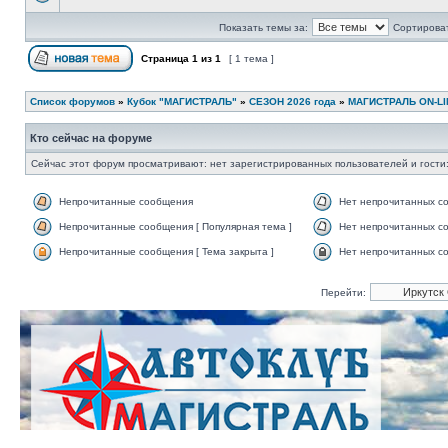
Показать темы за:
Сортироват
Страница
1
из
1
[ 1 тема ]
Список форумов
»
Кубок "МАГИСТРАЛЬ"
»
СЕЗОН 2026 года
»
МАГИСТРАЛЬ ON-LI
Кто сейчас на форуме
Сейчас этот форум просматривают: нет зарегистрированных пользователей и гости:
Непрочитанные сообщения
Нет непрочитанных с
Непрочитанные сообщения [ Популярная тема ]
Нет непрочитанных со
Непрочитанные сообщения [ Тема закрыта ]
Нет непрочитанных со
Перейти: