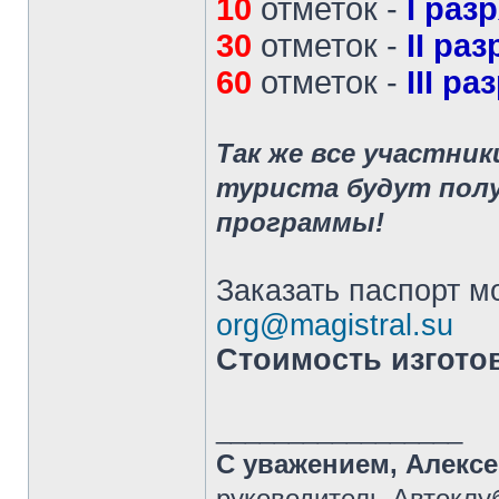
10
отметок -
I раз
30
отметок -
II ра
60
отметок -
III ра
Так же все участни
туриста будут полу
программы!
Заказать паспорт м
org@magistral.su
Стоимость изгото
_________________
С уважением, Алекс
руководитель Автоклу