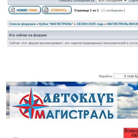
Показать сообщения за:
Сорти
Страница
1
из
1
[ 1 сообщение ]
Список форумов
»
Кубок "МАГИСТРАЛЬ"
»
СЕЗОН 2025 года
»
МАГИСТРАЛЬ-МОСК
Кто сейчас на форуме
Сейчас этот форум просматривают: нет зарегистрированных пользователей и гости:
Перейти: