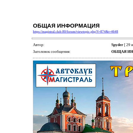
ОБЩАЯ ИНФОРМАЦИЯ
https://magistral.club:80/forum/viewtopic.php?f=874&t=4648
Автор:
Spyder
[ 29 
Заголовок сообщения:
ОБЩАЯ И