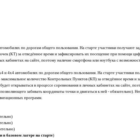
втомобилях по дорогам общего пользования. На старте участники получают зад
чек (КТ) за отведённое время и зафиксировать их посещение при помощи цифр
ных кабинетах на сайте, поэтому наличие смартфона или ноутбука с возможност
4 и 4х4 автомобилях по дорогам общего пользования. На старте участники пол
 максимальное количество Контрольных Пунктов (КП) за отведённое время и 
я будет открываться в процессе соревнования в личных кабинетах на сайте, п
а позволяющего забивать координаты точки и двигаться к ней - обязательно).
авигационных программ.
тельно)
тельно)
ительно)
ли в базовом лагере на старте
)