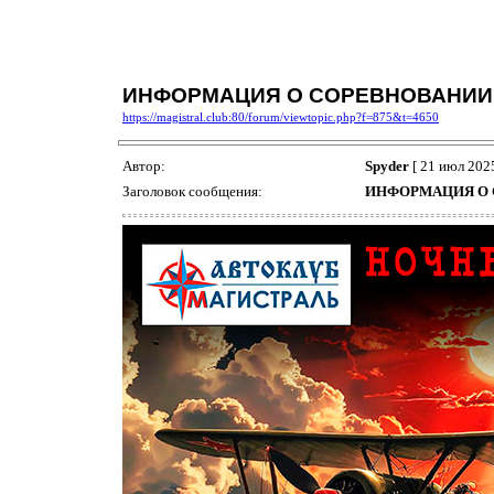
ИНФОРМАЦИЯ О СОРЕВНОВАНИИ
https://magistral.club:80/forum/viewtopic.php?f=875&t=4650
Автор:
Spyder
[ 21 июл 2025
Заголовок сообщения:
ИНФОРМАЦИЯ О