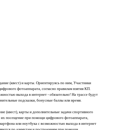
ание (квест) и карты. Ориентируясь по ним, Участники
ифрового фотоаппарата, согласно правилам взятия КП.
ожностью выхода в интернет - обязательно! На трассе будут
нительные подсказки, бонусные баллы или время.
ие (квест), карты и дополнительные задачи спортивного
ь их посещение при помощи цифрового фотоаппарата,
смартфона или ноутбука с возможностью выхода в интернет
исляются по азимутам и построениям при помощи