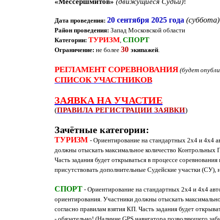
«Мессершмитов»
(движущиеся Судьи)
!
20 сентября 2025 года
(суббота)
Дата проведения:
Район проведения:
Запад Московской области
ТУРИЗМ
СПОРТ
Категории:
,
30
Ограничение:
не более
экипажей
.
РЕГЛАМЕНТ СОРЕВНОВАНИЯ
(будет опубли
СПИСОК УЧАСТНИКОВ
ЗАЯВКА НА УЧАСТИЕ
(
ПРАВИЛА РЕГИСТРАЦИИ ЗАЯВКИ
)
Зачётные категории:
ТУРИЗМ
- Ориентирование на стандартных 2х4 и 4х4 а
должны отыскать максимальное количество Контрольных Пу
Часть задания будет открываться в процессе соревнования 
присутствовать дополнительные Судейские участки (СУ), н
СПОРТ
- Ориентирование на стандартных 2х4 и 4х4 авт
ориентирования. Участники должны отыскать максимально
согласно правилам взятия КП. Часть задания будет открыв
- обязательно! (Наличие GPS навигатора позволяющего заб