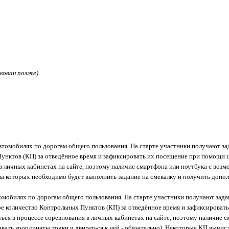
кован позже)
втомобилях по дорогам общего пользования. На старте участники получают зад
нктов (КП) за отведённое время и зафиксировать их посещение при помощи ц
в личных кабинетах на сайте, поэтому наличие смартфона или ноутбука с возм
а которых необходимо будет выполнить задание на смекалку и получить допол
омобилях по дорогам общего пользования. На старте участники получают задан
е количество Контрольных Пунктов (КП) за отведённое время и зафиксироват
аться в процессе соревнования в личных кабинетах на сайте, поэтому наличие 
ивать координаты точки и двигаться к ней - обязательно). Некоторые КП выч