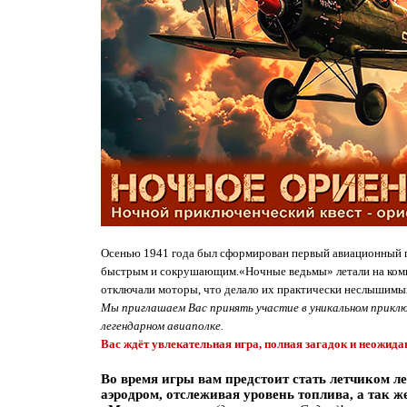
Осенью 1941 года был сформирован первый авиационный по
быстрым и сокрушающим.«Ночные ведьмы» летали на компакт
отключали моторы, что делало их практически неслышимы
Мы приглашаем Вас принять участие в уникальном прикл
легендарном авиаполке.
Вас ждёт увлекательная игра, полная загадок и неожид
Во время игры вам предстоит стать летчиком л
аэродром, отслеживая уровень топлива, а так 