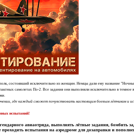
лк, состоявший исключительно из женщин. Немцы дали ему название "Ночные
ных самолетах По-2. Все задания они выполняли исключительно в темное врем
ми.
ючении, где каждый сможет почувствовать настоящим боевым лётчиком и ис
анных испытаний!
егендарного авиаотряда, выполнять лётные задания, бомбить з
же проходить испытания на аэродроме для дозаправки и пополн