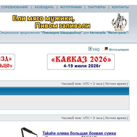
|
СОРЕВНОВАНИЯ
|
КАЛЕНДАРЬ
|
ФОТОГРАФИИ
|
ПАРТНЁРЫ
|
КОНТАКТЫ
Специальное предложение
"Пивоварни Шварцкайзер"
для
Автоклуба "Магистраль"
!
FAQ
Фотогалерея
Часовой пояс: UTC + 3 часа [ Летнее время ]
Часовой пояс: UTC + 3 часа [ Летнее время ]