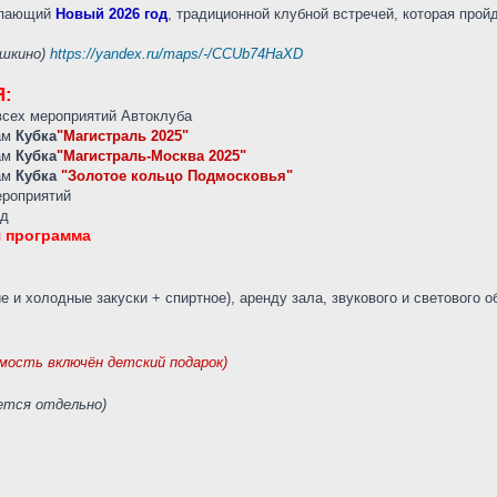
тупающий
Новый 2026 год
, традиционной клубной встречей, которая прой
ушкино)
https://yandex.ru/maps/-/CCUb74HaXD
:
всех мероприятий Автоклуба
гам
Кубка
"Магистраль 2025"
гам
Кубка
"Магистраль-Москва 2025"
гам
Кубка
"Золотое кольцо Подмосковья"
ероприятий
од
 программа
е и холодные закуски + спиртное), аренду зала, звукового и светового 
мость включён детский подарок)
ается отдельно)