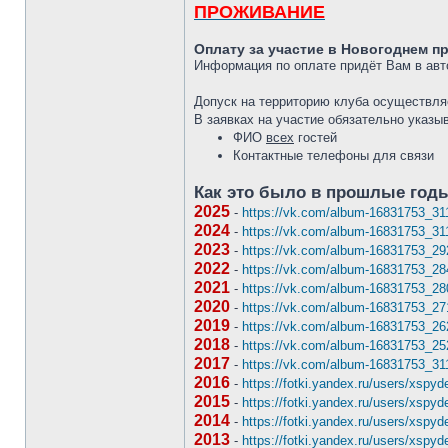
ПРОЖИВАНИЕ
Оплату за участие в Новогоднем п
Информация по оплате придёт Вам в авт
Допуск на территорию клуба осуществляе
В заявках на участие обязательно указы
ФИО
всех
гостей
Контактные телефоны для связи
Как это было в прошлые год
2025
-
https://vk.com/album-16831753_3
2024
-
https://vk.com/album-16831753_3
2023
-
https://vk.com/album-16831753_2
2022
-
https://vk.com/album-16831753_2
2021
-
https://vk.com/album-16831753_2
2020
-
https://vk.com/album-16831753_2
2019
-
https://vk.com/album-16831753_2
2018
-
https://vk.com/album-16831753_2
2017
-
https://vk.com/album-16831753_3
2016
-
https://fotki.yandex.ru/users/xspy
2015
-
https://fotki.yandex.ru/users/xspy
2014
-
https://fotki.yandex.ru/users/xspy
2013
-
https://fotki.yandex.ru/users/xspy