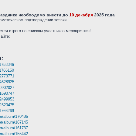
разднике необходимо внести до
10 декабря
2025 года
оматическом подтверждении заявки.
тся строго по спискам участников мероприятия!
вайте:
ы:
11758346
11766150
92773771
84628925
80902027
71690747
62499953
52520475
11766269
der/album/170486
der/album/167145
der/album/161737
der/album/155442