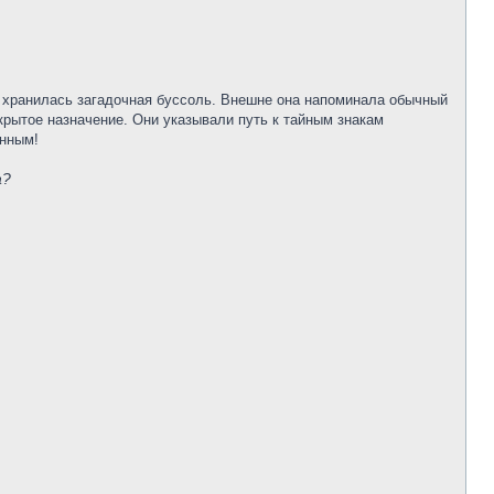
я хранилась загадочная буссоль. Внешне она напоминала обычный
крытое назначение. Они указывали путь к тайным знакам
анным!
а?