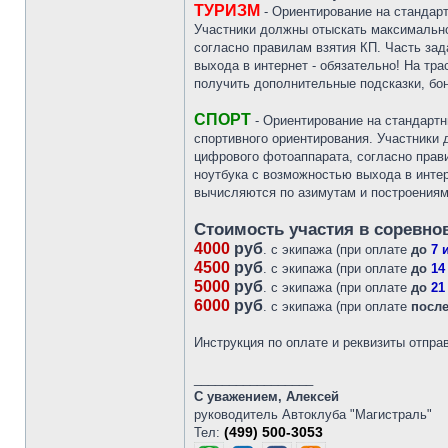
ТУРИЗМ
- Ориентирование на стандарт
Участники должны отыскать максимально
согласно правилам взятия КП. Часть зад
выхода в интернет - обязательно! На тр
получить дополнительные подсказки, бо
СПОРТ
- Ориентирование на стандартн
спортивного ориентирования. Участники
цифрового фотоаппарата, согласно прави
ноутбука с возможностью выхода в интер
вычисляются по азимутам и построениям
Стоимость участия в соревно
4000
руб
. с экипажа (при оплате
до
7 
4500
руб
. с экипажа (при оплате
до
14
5000
руб
. с экипажа (при оплате
до
21
6000
руб
. с экипажа (при оплате
посл
Инструкция по оплате и реквизиты отпра
_________________
С уважением, Алексей
руководитель Автоклуба "Магистраль"
(499) 500-3053
Тел: