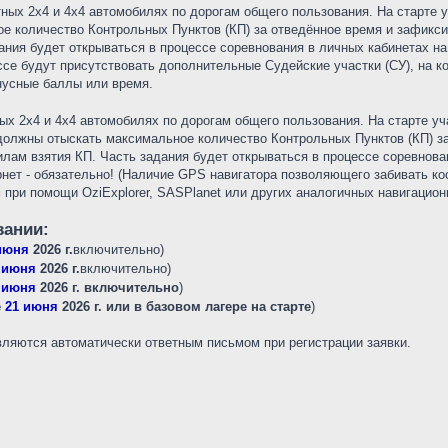
ных 2х4 и 4х4 автомобилях по дорогам общего пользования. На старте у
е количество Контрольных Пунктов (КП) за отведённое время и зафикс
ания будет открываться в процессе соревнования в личных кабинетах н
ассе будут присутствовать дополнительные Судейские участки (СУ), на 
нусные баллы или время.
ых 2х4 и 4х4 автомобилях по дорогам общего пользования. На старте уч
 должны отыскать максимальное количество Контрольных Пунктов (КП) з
лам взятия КП. Часть задания будет открываться в процессе соревнова
нет - обязательно! (Наличие GPS навигатора позволяющего забивать коо
 при помощи OziExplorer, SASPlanet или других аналогичных навигацио
вании:
июня
2026 г.
включительно)
 июня
2026 г.
включительно)
 июня
2026 г. включительно
)
е
21 июня
2026 г. или в базовом лагере на старте
)
вляются автоматически ответным письмом при регистрации заявки.