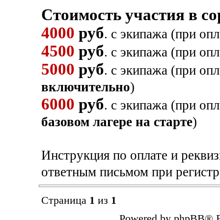
Стоимость участия в с
4000
руб
. с экипажа (при оп
4500
руб
. с экипажа (при оп
5000
руб
. с экипажа (при оп
включительно
)
6000
руб
. с экипажа (при оп
базовом лагере на старте
)
Инструкция по оплате и рекви
ответным письмом при регистр
Страница
1
из
1
Powered by phpBB® F