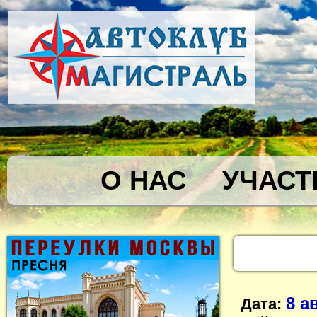
О НАС
УЧАСТ
8 а
Дата: