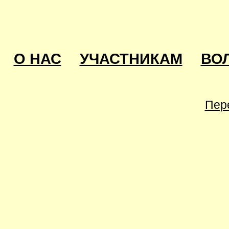
О НАС
УЧАСТНИКАМ
ВО
Пер