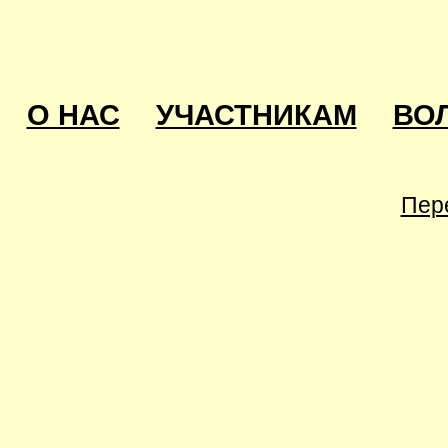
О НАС
УЧАСТНИКАМ
ВО
Пер