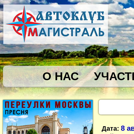
О НАС
УЧАСТ
8 а
Дата: