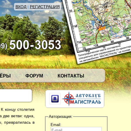
ВХОД
|
РЕГИСТРАЦИЯ
НЁРЫ
ФОРУМ
КОНТАКТЫ
К концу столетия
 две ветви: одна,
Авторизация:
ы, превратилась в
Email: