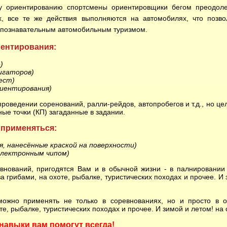
му ориентированию спортсмены ориентировщики бегом преодол
х, все те же действия выполняются на автомобилях, что позво
с познавательным автомобильным туризмом.
иентирования:
)
игаторов)
ест)
иентирования)
едении соренований, ралли-рейдов, автопробегов и т.д., но цел
ые точки (КП) загаданные в задании.
 применяться:
, нанесённые краской на поверхности)
электронным чипом)
ваний, пригодятся Вам и в обычной жизни - в палнировании 
за грибами, на охоте, рыбалке, туристических походах и прочее. И
 применять не только в соревнованиях, но и просто в о
те, рыбалке, туристических походах и прочее. И зимой и летом! на
навыки вам помогут всегда!