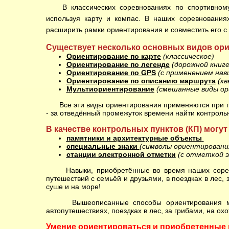
В классических соревнованиях по спортивно
используя карту и компас. В наших соревнования
расширить рамки ориентирования и совместить его 
Существует несколько основных видов ор
Ориентирование по карте
(классическое)
Ориентирование по легенде
(дорожной книге
Ориентирование по GPS
(с применением нав
Ориентирование по описанию маршрута
(кв
Мультиориентирование
(смешанные виды ор
Все эти виды ориентирования применяются при пров
- за отведённый промежуток времени найти контрольн
В качестве контрольных пунктов (КП) могут
памятники и архитектурные объекты
специальные знаки
(символы ориентирования
станции электронной отметки
(с отметкой 
Навыки, приобретённые во время наших соревно
путешествий с семьёй и друзьями, в поездках в лес, 
суше и на море!
Вышеописанные способы ориентирования можно
автопутешествиях, поездках в лес, за грибами, на охо
Умение ориентироваться и приобретенные 