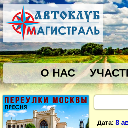
О НАС
УЧАСТ
8 а
Дата: