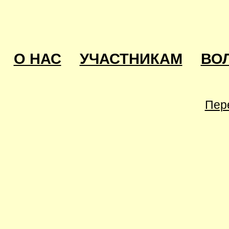
О НАС
УЧАСТНИКАМ
ВО
Пер