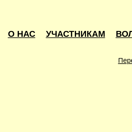
О НАС
УЧАСТНИКАМ
ВО
Пер