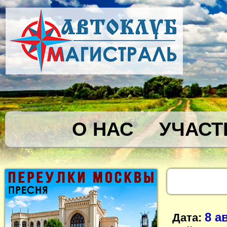
О НАС
УЧАСТ
8 а
Дата: