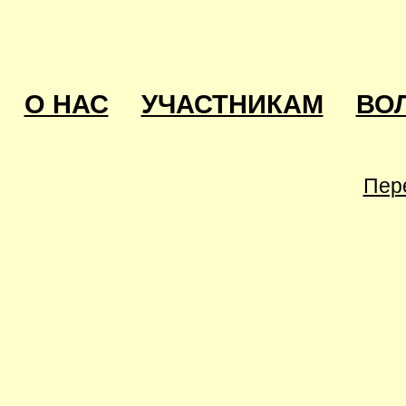
О НАС
УЧАСТНИКАМ
ВО
Пер