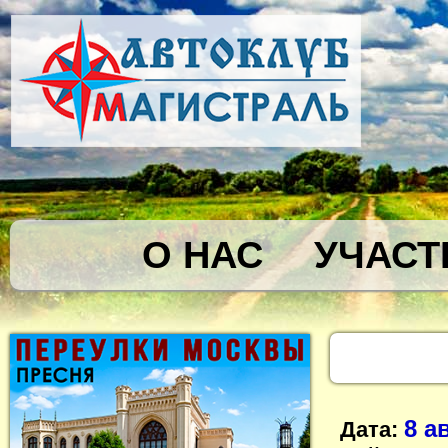
О НАС
УЧАСТ
8 а
Дата: