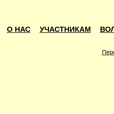
О НАС
УЧАСТНИКАМ
ВО
Пер