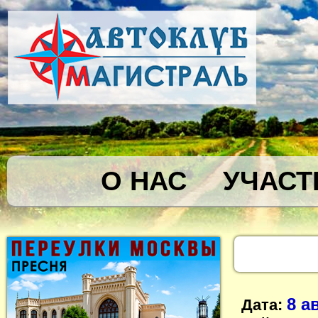
О НАС
УЧАСТ
8 а
Дата: