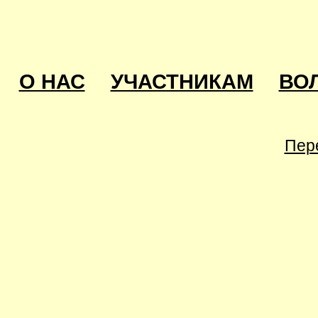
О НАС
УЧАСТНИКАМ
ВО
Пер