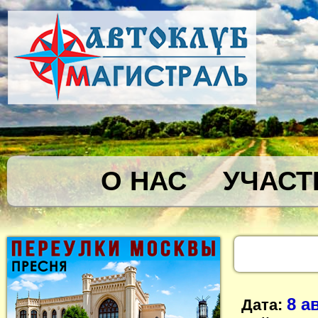
О НАС
УЧАСТ
8 а
Дата: