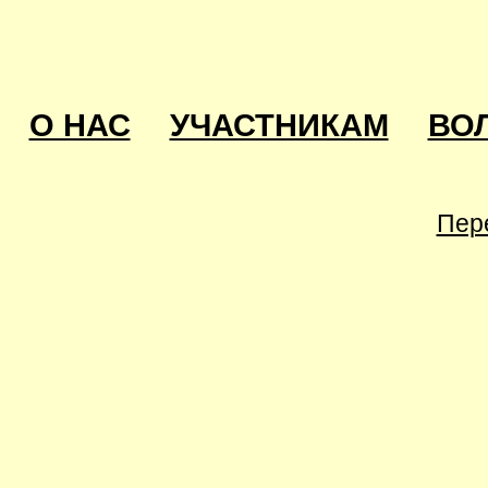
О НАС
УЧАСТНИКАМ
ВО
Пер