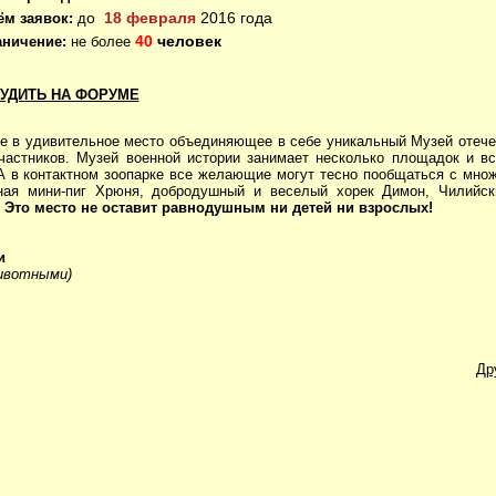
о
18 февраля
2016 года
ём заявок:
д
40
человек
аничение:
не более
УДИТЬ НА ФОРУМЕ
 удивительное место объединяющее в себе уникальный Музей отече
частников. Музей военной истории занимает несколько площадок и в
 А в контактном зоопарке все желающие могут тесно пообщаться с мно
нная мини-пиг Хрюня, добродушный и веселый хорек Димон, Чилийск
.
Это место не оставит равнодушным ни детей ни взрослых!
и
животными)
Др