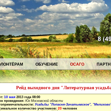
ОЛОНТЁРАМ
ОБУЧЕНИЕ
ОСАГО
ПАРТ
Рейд выходного дня "Литературная усадьб
10 мая
т:
2013 года
08
:00
он проведения:
Юг Московской области
топримечательности:
Усадьбы "Лопасня-Зачатьевское", "Мелихово
20
человек
симальное количество участников: