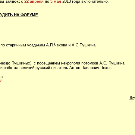
ём заявок:
с
22 апреля
по
5 мая
2013 года включительно.
УДИТЬ НА ФОРУМЕ
по старинным усадьбам А.П.Чехова и А.С Пушкина.
гнездо Пушкиных), с посещением некрополя потомков А.С. Пушкина.
 и работал великий русский писатель Антон Павлович Чехов
а.
3"
Др