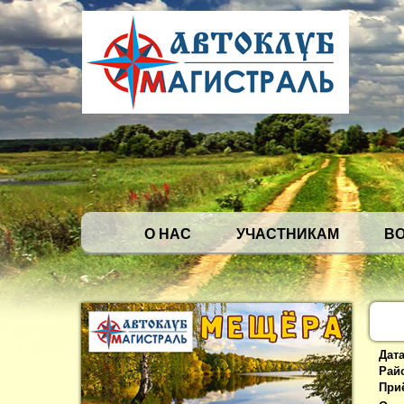
О НАС
УЧАСТНИКАМ
В
Дат
Рай
При