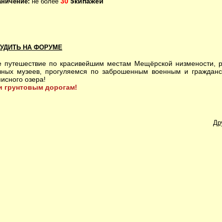
30
экипажей
аничение:
не более
УДИТЬ НА ФОРУМЕ
путешествие по красивейшим местам Мещёрской низмености, р
чных музеев, прогуляемся по заброшенным военным и граждан
исного озера!
и грунтовым дорогам!
Др