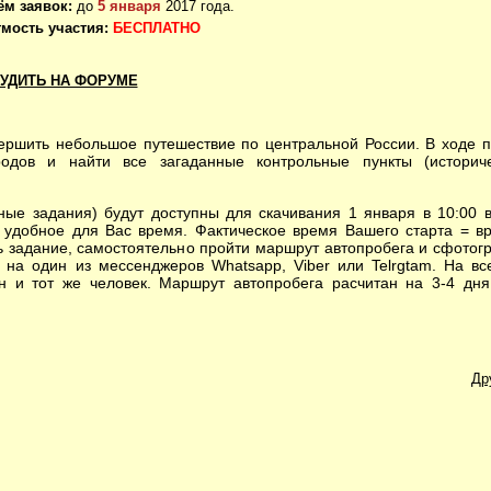
ём заявок:
д
о
5 января
2017 года.​
мость участия:
БЕСПЛАТНО
УДИТЬ НА ФОРУМЕ
ить небольшое путешествие по центральной России. В ходе п
родов и найти все загаданные контрольные пункты (историче
е задания) будут доступны для скачивания 1 января в 10:00 
 удобное для Вас время. Фактическое время Вашего старта = в
ть задание, самостоятельно пройти маршрут автопробега и сфотог
 на один из мессенджеров Whatsapp, Viber или Telrgtam. На в
ин и тот же человек. Маршрут автопробега расчитан на 3-4 дн
Др