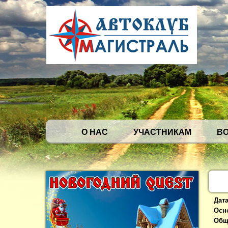
О НАС
УЧАСТНИКАМ
В
Дат
Осн
Общ