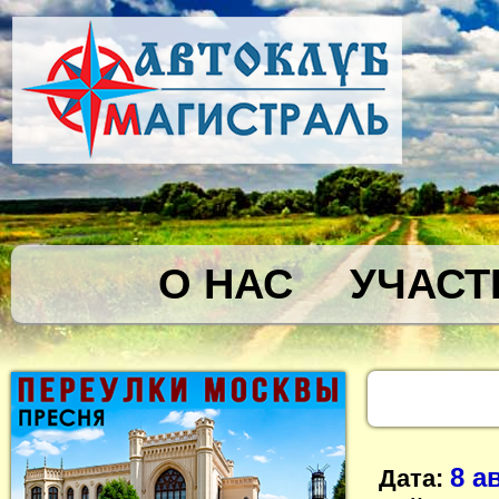
О НАС
УЧАСТ
8 а
Дата: