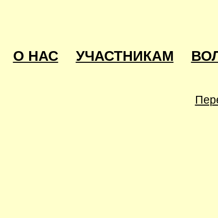
О НАС
УЧАСТНИКАМ
ВО
Пер