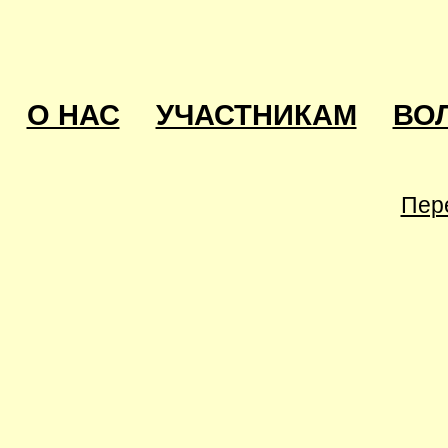
О НАС
УЧАСТНИКАМ
ВО
Пер