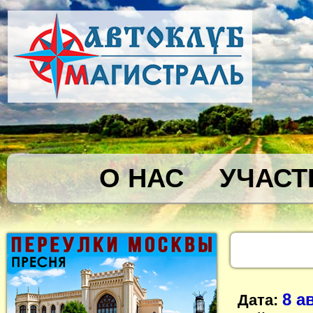
О НАС
УЧАСТ
8 а
Дата: