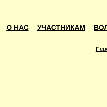
О НАС
УЧАСТНИКАМ
ВО
Пер