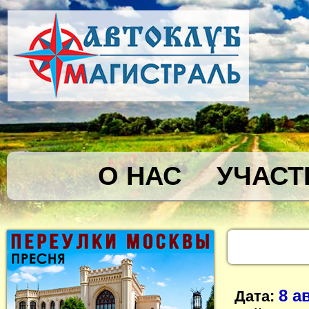
О НАС
УЧАСТ
8 а
Дата: