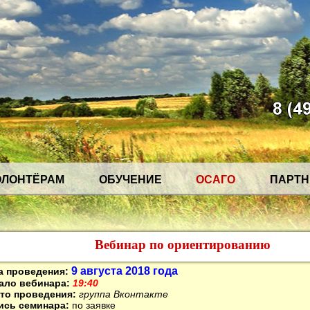
ОЛОНТЁРАМ
ОБУЧЕНИЕ
ОСАГО
ПАРТ
Вебинар по ориентированию
9 августа 2018 года
а проведения:
ало вебинара:
19:40
то проведения:
группа Вконтакте
ись семинара:
по заявке