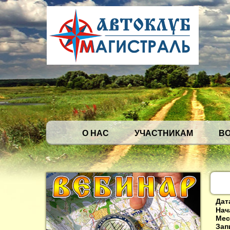
О НАС
УЧАСТНИКАМ
В
Дат
Нач
Мес
Зап