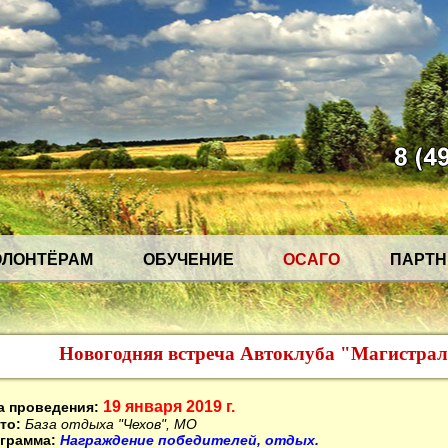
ОЛОНТЁРАМ
ОБУЧЕНИЕ
ОСАГО
ПАРТ
Новогодняя встреча Автоклуба "Магистра
19 января 2019 г.
а проведения:
то:
База отдыха "Чехов", МО
грамма:
Награждение победителей, отдых.