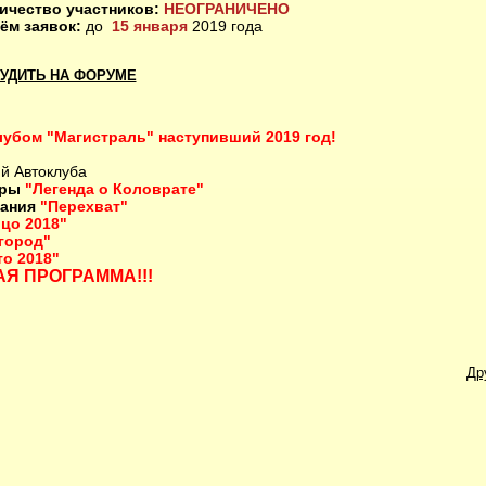
ичество участников:
НЕОГРАНИЧЕНО
ём заявок:
до
15 января
2019 года
УДИТЬ НА ФОРУМЕ
лубом "Магистраль" наступивший 2019 год!
ий Автоклуба
гры
"Легенда о Коловрате"
вания
"Перехват"
цо 2018"
город"
о 2018"
Я ПРОГРАММА!!!
.
Др