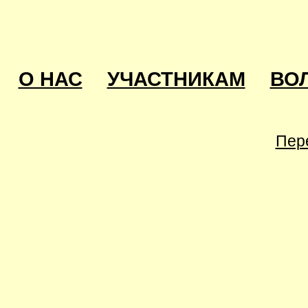
О НАС
УЧАСТНИКАМ
ВО
Пер