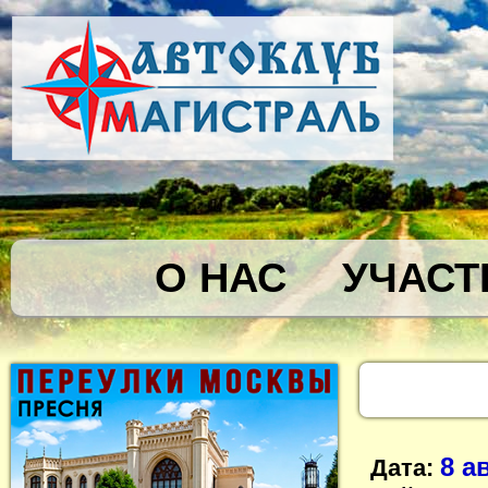
О НАС
УЧАСТ
8 а
Дата: