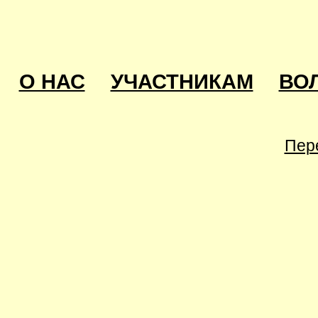
О НАС
УЧАСТНИКАМ
ВО
Пер