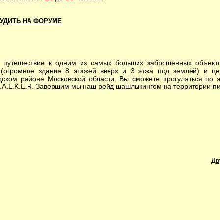
УДИТЬ НА ФОРУМЕ
тешествие к одним из самых больших заброшенных объекто
(огромное здание 8 этажей вверх и 3 этжа под землёй) и це
дском районе Московской области. Вы сможете прогуляться по 
T.A.L.K.E.R. Завершим мы наш рейд шашлыкингом на территории п
Др