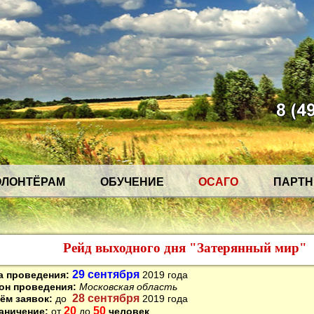
ОЛОНТЁРАМ
ОБУЧЕНИЕ
ОСАГО
ПАРТ
Рейд выходного дня "Затерянный мир"
29 сентября
а проведения:
2019 года
он проведения:
Московская область
28 сентября
ём заявок:
до
2019 года
20
50
аничение:
от
до
человек