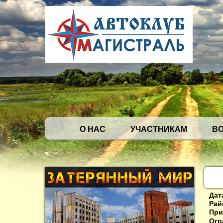
О НАС
УЧАСТНИКАМ
В
Дат
Рай
При
Огр