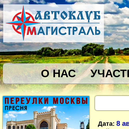
О НАС
УЧАСТ
8 а
Дата: