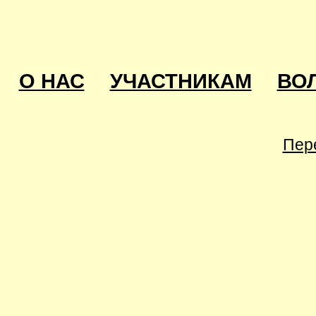
О НАС
УЧАСТНИКАМ
ВО
Пер