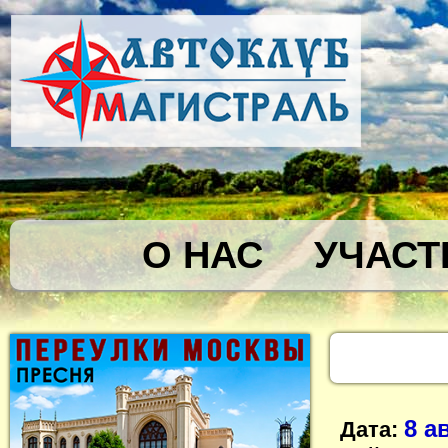
О НАС
УЧАСТ
8 а
Дата: