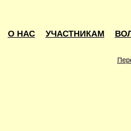
О НАС
УЧАСТНИКАМ
ВО
Пер