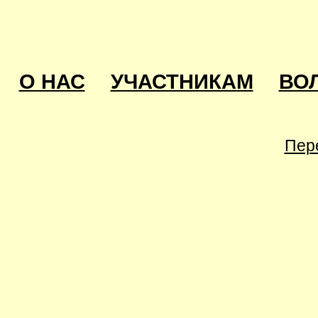
О НАС
УЧАСТНИКАМ
ВО
Пер