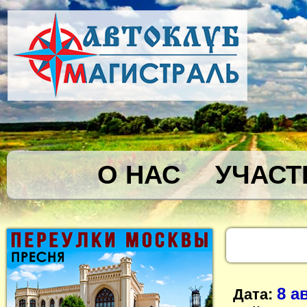
О НАС
УЧАСТ
8 а
Дата: