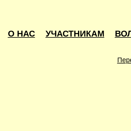
О НАС
УЧАСТНИКАМ
ВО
Пер