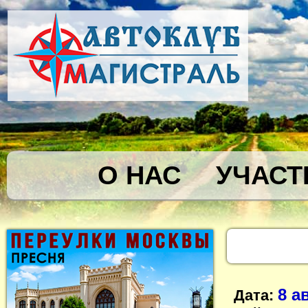
О НАС
УЧАСТ
8 а
Дата: