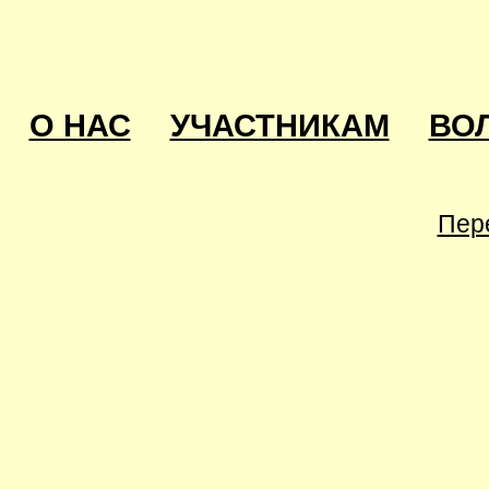
О НАС
УЧАСТНИКАМ
ВО
Пер