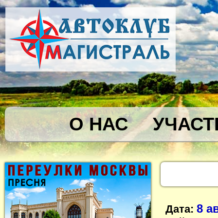
О НАС
УЧАСТ
8 а
Дата: