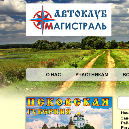
О НАС
УЧАСТНИКАМ
В
Нач
Зав
Рай
Рег