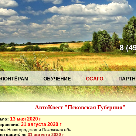
ОЛОНТЁРАМ
ОБУЧЕНИЕ
ОСАГО
ПАРТ
АвтоКвест "Псковская Губерния"
13 мая 2020 г
ало:
31 августа 2020 г
ершение:
он:
Новогородская и П
сковская обл.
истрация:
до
31 августа 2020 г