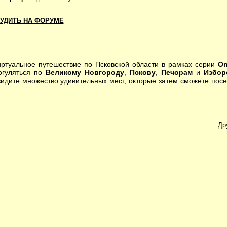
УДИТЬ НА ФОРУМЕ
уальное путешествие по Псковской области в рамках серии
On
огуляться по
Великому Новгороду
,
Пскову
,
Печорам
и
Избор
видите множество удивительных мест, окторые затем сможете посе
Др