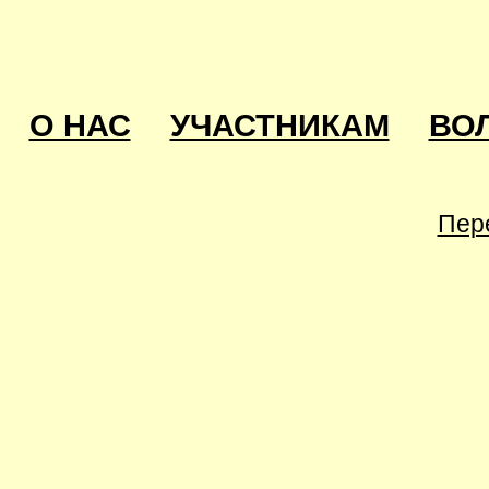
О НАС
УЧАСТНИКАМ
ВО
Пер