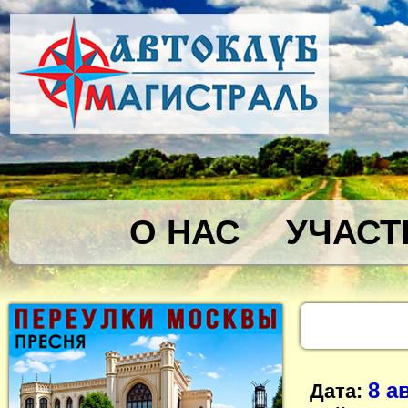
О НАС
УЧАСТ
8 а
Дата: