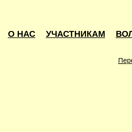
О НАС
УЧАСТНИКАМ
ВО
Пер