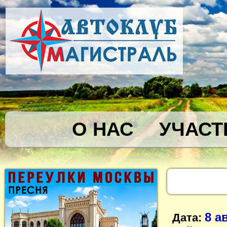
О НАС
УЧАСТ
8 а
Дата: