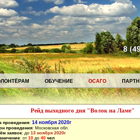
ОЛОНТЁРАМ
ОБУЧЕНИЕ
ОСАГО
ПАРТ
Рейд выходного дня "Волок на Ламе"
14 ноября 2020г
а проведения
:
он проведения
: Московская обл.
ём заявок
: до
13 ноября 2020г
аничение
: от
10
до
40
чел