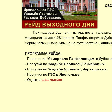
ОБС
Приглашаем Вас принять участие в увлекательн
мемориал памяти 28 героям Панфиловцам в Дубос
Чернышёвых и закончим наше путешествие шашлык
ПРОГРАММА РЕЙДА:
- Посещение
Мемориала Панфиловцам
в Дубосек
- Прогулка по
Усадьбе Ярополец Гончаровых
.
- Прогулка по
Усадьбе Ярополец Чернышевых
.
- Прогулка по
ГЭС в Яропольце
.
- Отдых и
шашлыкинг