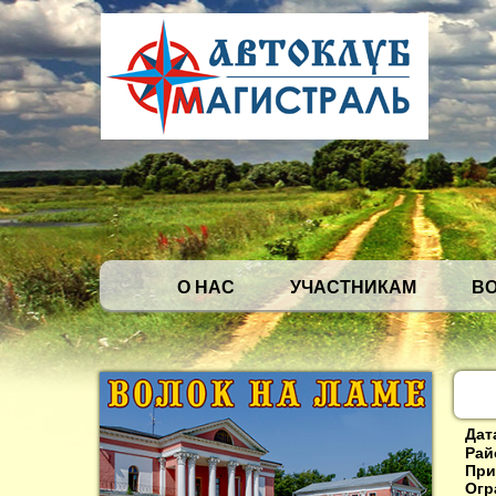
О НАС
УЧАСТНИКАМ
В
Дат
Рай
При
Огр