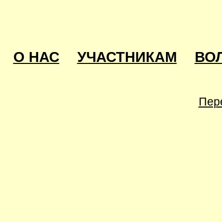
О НАС
УЧАСТНИКАМ
ВО
Пер