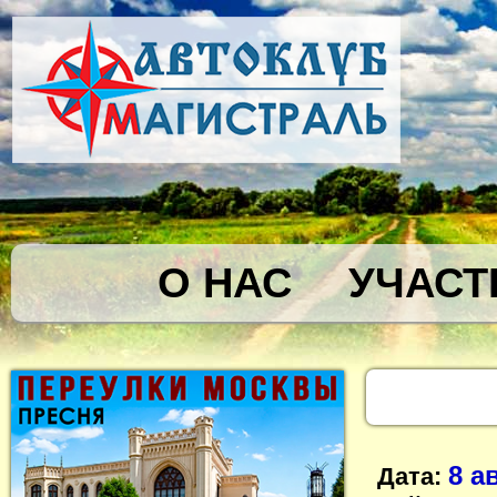
О НАС
УЧАСТ
8 а
Дата: